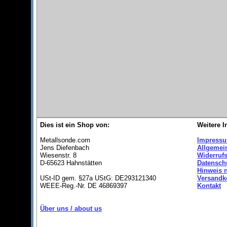
Dies ist ein Shop von:
Weitere I
Metallsonde.com
Impress
Jens Diefenbach
Allgemei
Wiesenstr. 8
Widerruf
D-65623 Hahnstätten
Datensch
Hinweis 
USt-ID gem. §27a UStG: DE293121340
Versandk
WEEE-Reg.-Nr. DE 46869397
Kontakt
Über uns / about us