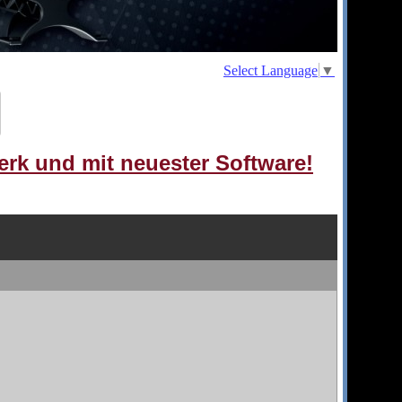
Select Language
▼
erk und mit neuester Software!