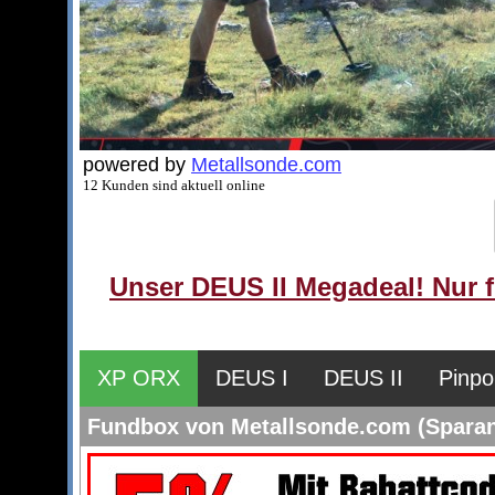
powered by
Metallsonde.com
12 Kunden sind aktuell online
Unser DEUS II Megadeal! Nur f
XP ORX
DEUS I
DEUS II
Pinpo
Fundbox von Metallsonde.com (Spara