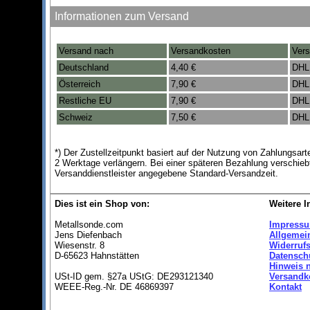
Informationen zum Versand
Versand nach
Versandkosten
Vers
Deutschland
4,40 €
DHL
Österreich
7,90 €
DHL
Restliche EU
7,90 €
DHL
Schweiz
7,50 €
DHL
*) Der Zustellzeitpunkt basiert auf der Nutzung von Zahlungsa
2 Werktage verlängern. Bei einer späteren Bezahlung verschieb
Versanddienstleister angegebene Standard-Versandzeit.
Dies ist ein Shop von:
Weitere I
Metallsonde.com
Impress
Jens Diefenbach
Allgemei
Wiesenstr. 8
Widerruf
D-65623 Hahnstätten
Datensch
Hinweis 
USt-ID gem. §27a UStG: DE293121340
Versandk
WEEE-Reg.-Nr. DE 46869397
Kontakt