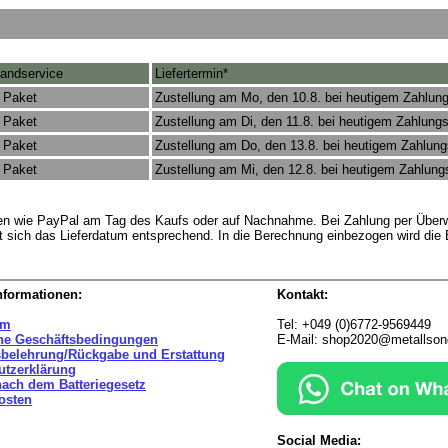
andservice
Liefertermin*
 Paket
Zustellung am Mo, den 10.8. bei heutigem Zahlun
 Paket
Zustellung am Di, den 11.8. bei heutigem Zahlung
 Paket
Zustellung am Do, den 13.8. bei heutigem Zahlun
 Paket
Zustellung am Mi, den 12.8. bei heutigem Zahlun
rten wie PayPal am Tag des Kaufs oder auf Nachnahme. Bei Zahlung per Überw
t sich das Lieferdatum entsprechend. In die Berechnung einbezogen wird die
nformationen:
Kontakt:
um
Tel: +049 (0)6772-9569449
ne Geschäftsbedingungen
E-Mail: shop2020@metallso
sbelehrung/Rückgabe und Erstattung
utzerklärung
nach dem Batteriegesetz
osten
Social Media: