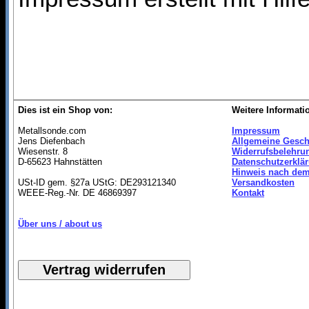
Dies ist ein Shop von:
Weitere Informati
Metallsonde.com
Impressum
Jens Diefenbach
Allgemeine Gesch
Wiesenstr. 8
Widerrufsbelehru
D-65623 Hahnstätten
Datenschutzerklä
Hinweis nach dem
USt-ID gem. §27a UStG: DE293121340
Versandkosten
WEEE-Reg.-Nr. DE 46869397
Kontakt
Über uns / about us