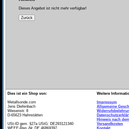
Dieses Angebot ist nicht mehr verfügbar!
Dies ist ein Shop von:
Weitere Informati
Metallsonde.com
Impressum
Jens Diefenbach
Allgemeine Gesch
Wiesenstr. 8
Widerrufsbelehru
D-65623 Hahnstätten
Datenschutzerklä
Hinweis nach dem
USt-ID gem. §27a UStG: DE293121340
Versandkosten
WEEE-Reg.-Nr. DE 46869397
Kontakt