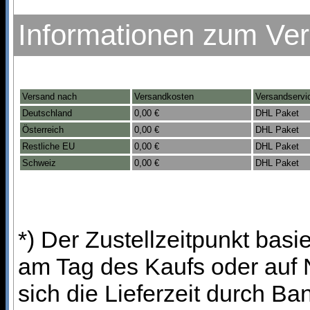
Informationen zum Ve
Versand nach
Versandkosten
Versandservi
Deutschland
0,00 €
DHL Paket
Österreich
0,00 €
DHL Paket
Restliche EU
0,00 €
DHL Paket
Schweiz
0,00 €
DHL Paket
*) Der Zustellzeitpunkt bas
am Tag des Kaufs oder auf
sich die Lieferzeit durch B