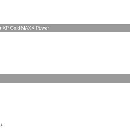
ür XP Gold MAXX Power
n: