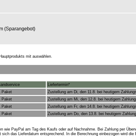
om (Sparangebot)
Hauptprodukts mit auswählen.
sandservice
Liefertermin*
 Paket
Zustellung am Di, den 11.8. bei heutigem Zahlung
 Paket
Zustellung am Mi, den 12.8. bei heutigem Zahlun
 Paket
Zustellung am Fr, den 14.8. bei heutigem Zahlung
 Paket
Zustellung am Do, den 13.8. bei heutigem Zahlun
rten wie PayPal am Tag des Kaufs oder auf Nachnahme. Bei Zahlung per Überw
t sich das Lieferdatum entsprechend. In die Berechnung einbezogen wird die