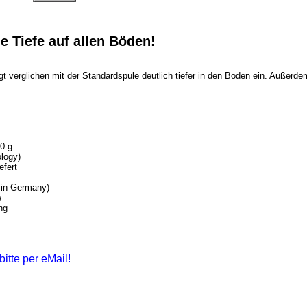
e Tiefe auf allen Böden!
verglichen mit der Standardspule deutlich tiefer in den Boden ein. Außerd
0 g
logy)
efert
 in Germany)
e
ng
bitte per eMail!