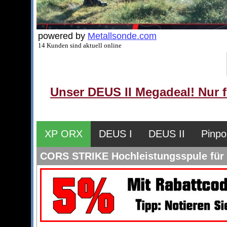
powered by
Metallsonde.com
14 Kunden sind aktuell online
Unser DEUS II Megadeal! Nur f
XP ORX
DEUS I
DEUS II
Pinpo
CORS STRIKE Hochleistungsspule fü