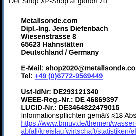
Der Shop XP-Shop.at gehört zu:
Metallsonde.com
Dipl.-Ing. Jens Diefenbach
Wiesenstrasse 8
65623 Hahnstätten
Deutschland / Germany
E-Mail: shop2020@metallsonde.c
Tel:
+49 (0)6772-9569449
Ust-IdNr: DE293121340
WEEE-Reg.-Nr.: DE 46869397
LUCID-Nr.: DE3464822479015
Informationspflichten gemäß §18 Abs.
https://www.bmuv.de/themen/wasser
abfall/kreislaufwirtschaft/statistiken/