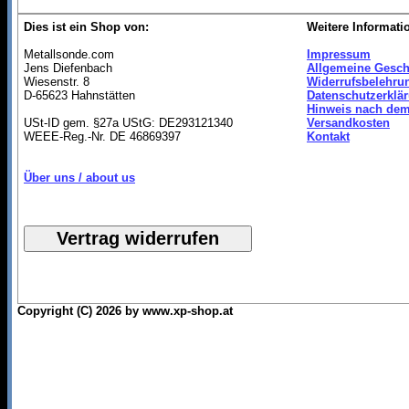
Dies ist ein Shop von:
Weitere Informati
Metallsonde.com
Impressum
Jens Diefenbach
Allgemeine Gesch
Wiesenstr. 8
Widerrufsbelehru
D-65623 Hahnstätten
Datenschutzerklä
Hinweis nach dem
USt-ID gem. §27a UStG: DE293121340
Versandkosten
WEEE-Reg.-Nr. DE 46869397
Kontakt
Über uns / about us
Copyright (C) 2026 by www.xp-shop.at